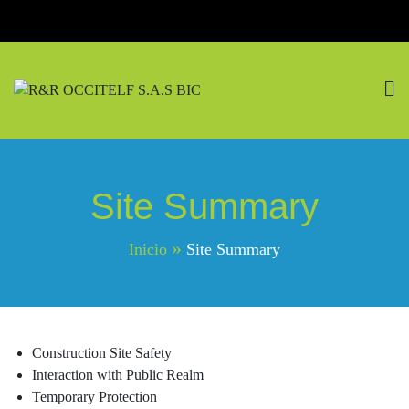
Saltar
al
contenido
R&R OCCITELF S.A.S
Pasión Por La Naturaleza
BIC
Site Summary
Inicio
Site Summary
Construction Site Safety
Interaction with Public Realm
Temporary Protection