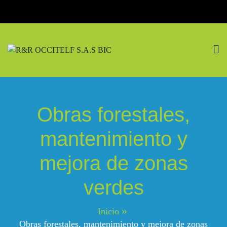
Saltar
al
contenido
R&R OCCITELF S.A.S
Pasión Por La Naturaleza
BIC
Obras forestales,
mantenimiento y
mejora de zonas
verdes
Inicio
Obras forestales, mantenimiento y mejora de zonas