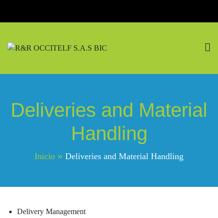
Saltar
al
contenido
R&R OCCITELF S.A.S
Pasión Por La Naturaleza
BIC
Deliveries and Material
Handling
Inicio
Deliveries and Material Handling
Delivery Management