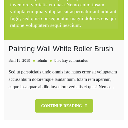
inventore veritatis et quasi.Nemo enim ipsam
voluptatem quia voluptas sit aspernatur aut odit aut
fugit, sed quia consequuntur magni dolores eos qui
ratione voluptatem sequi nesciunt.
Painting Wall White Roller Brush
en
abril 19, 2019
admin
no hay comentarios
Painting
Sed ut perspiciatis unde omnis iste natus error sit voluptatem
Wall
accusantium doloremque laudantium, totam rem aperiam,
White
eaque ipsa quae ab illo inventore veritatis et quasi.Nemo…
Roller
Brush
CONTINUE READING