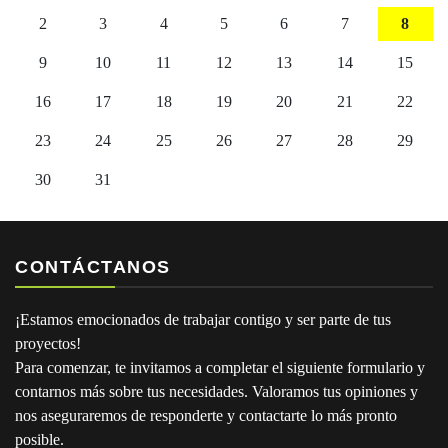
2
3
4
5
6
7
8
9
10
11
12
13
14
15
16
17
18
19
20
21
22
23
24
25
26
27
28
29
30
31
CONTÁCTANOS
¡Estamos emocionados de trabajar contigo y ser parte de tus
proyectos!
Para comenzar, te invitamos a completar el siguiente formulario y
contarnos más sobre tus necesidades. Valoramos tus opiniones y
nos aseguraremos de responderte y contactarte lo más pronto
posible.