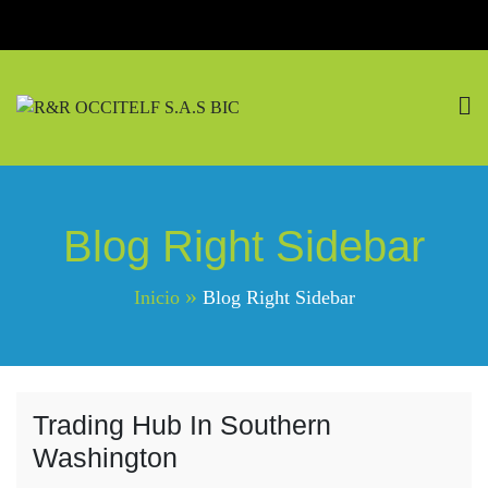
Saltar
al
contenido
R&R OCCITELF S.A.S
Pasión Por La Naturaleza
BIC
Blog Right Sidebar
Inicio
Blog Right Sidebar
Trading Hub In Southern
Washington