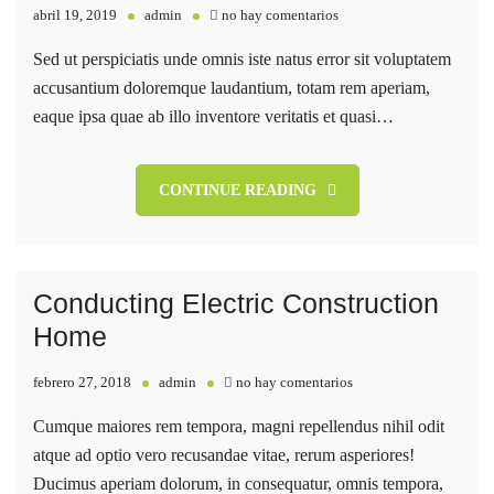
en
abril 19, 2019
admin
no hay comentarios
Trading
Sed ut perspiciatis unde omnis iste natus error sit voluptatem
Hub
accusantium doloremque laudantium, totam rem aperiam,
In
eaque ipsa quae ab illo inventore veritatis et quasi…
Southern
Washington
CONTINUE READING
Conducting Electric Construction
Home
en
febrero 27, 2018
admin
no hay comentarios
Conducting
Cumque maiores rem tempora, magni repellendus nihil odit
Electric
atque ad optio vero recusandae vitae, rerum asperiores!
Construction
Ducimus aperiam dolorum, in consequatur, omnis tempora,
Home